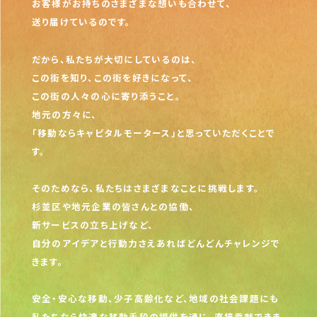
お客様がお持ちのさまざまな想いも合わせて、
送り届けているのです。
だから、私たちが大切にしているのは、
この街を知り、この街を好きになって、
この街の人々の心に寄り添うこと。
地元の方々に、
「移動ならキャピタルモータース」と思っていただくことで
す。
そのためなら、私たちはさまざまなことに挑戦します。
杉並区や地元企業の皆さんとの協働、
新サービスの立ち上げなど、
自分のアイデアと行動力さえあればどんどんチャレンジで
きます。
安全・安心な移動、少子高齢化など、地域の社会課題にも
私たちなら快適な移動手段の提供を通じ、直接貢献できま